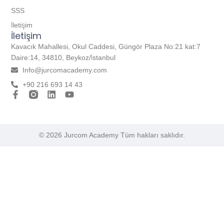
SSS
İletişim
İletişim
Kavacık Mahallesi, Okul Caddesi, Güngör Plaza No:21 kat:7
Daire:14, 34810, Beykoz/İstanbul
Info@jurcomacademy.com
+90 216 693 14 43
© 2026 Jurcom Academy Tüm hakları saklıdır.
Giriş Yap
Telefonla Giriş / Kayıt Ol