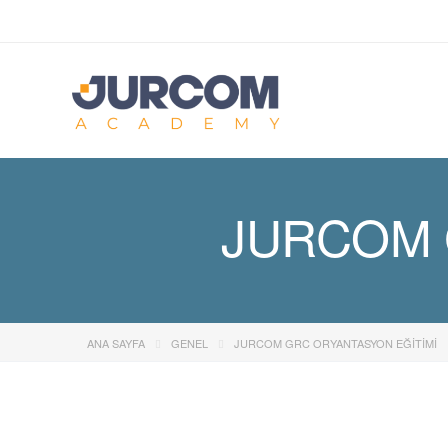
JURCOM 
ANA SAYFA
GENEL
JURCOM GRC ORYANTASYON EĞITIMI