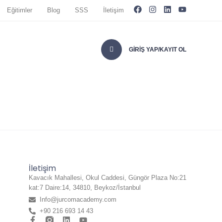
Eğitimler
Blog
SSS
İletişim
GIRIŞ YAP/KAYIT OL
İletişim
Kavacık Mahallesi, Okul Caddesi, Güngör Plaza No:21
kat:7 Daire:14, 34810, Beykoz/İstanbul
Info@jurcomacademy.com
+90 216 693 14 43